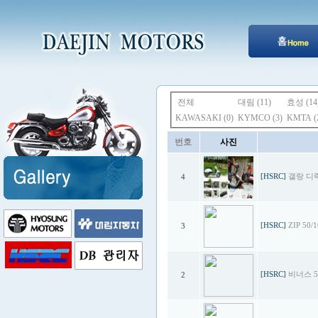
전체
대림 (11)
효성 (14
KAWASAKI (0)
KYMCO (3)
KMTA (
번호
사진
[HSRC]
갤랑 
4
[HSRC]
ZIP 50/
3
[HSRC]
비너스 5
2