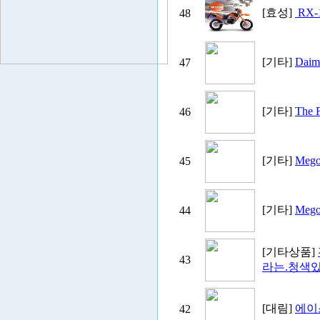
[효성]
RX-
48
[기타]
Daim
47
[기타]
The 
46
[기타]
Meg
45
[기타]
Meg
44
[기타상품]
43
라는.청색
[대림]
에이
42